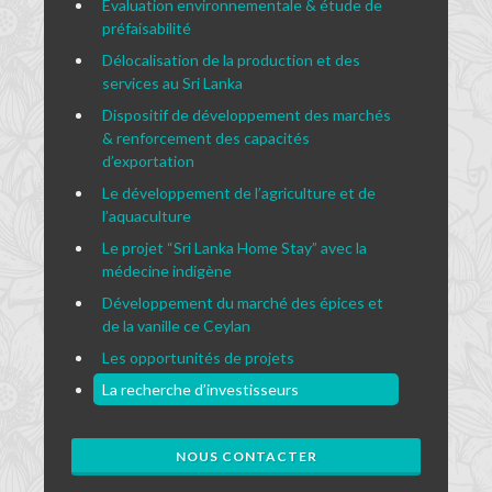
Évaluation environnementale & étude de
préfaisabilité
Délocalisation de la production et des
services au Sri Lanka
Dispositif de développement des marchés
& renforcement des capacités
d’exportation
Le développement de l’agriculture et de
l’aquaculture
Le projet “Sri Lanka Home Stay” avec la
médecine indigène
Développement du marché des épices et
de la vanille ce Ceylan
Les opportunités de projets
La recherche d’investisseurs
NOUS CONTACTER